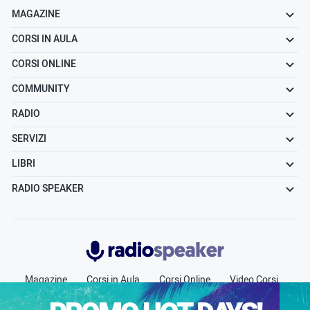
MAGAZINE
CORSI IN AULA
CORSI ONLINE
COMMUNITY
RADIO
SERVIZI
LIBRI
RADIO SPEAKER
Radiospeaker.it
Magazine
Corsi in Aula
Corsi Online
Video Corsi
Community
Radio
Jobs
Chi siamo
Contatti