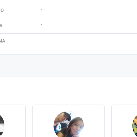
-
IO
-
A
-
MA