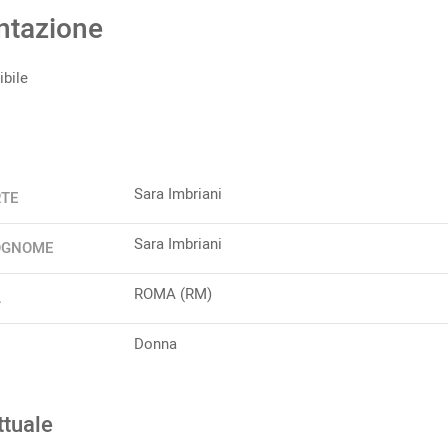
ntazione
bile
Sara Imbriani
RTE
Sara Imbriani
OGNOME
ROMA (RM)
A
Donna
ttuale