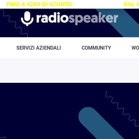
S:
FINO A €200 DI SCONTO
SU TUTTI I CORSI
DAL 
Radiospeaker.it
SERVIZI AZIENDALI
COMMUNITY
WO