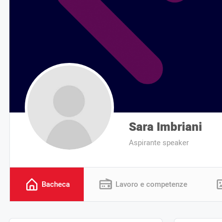
Sara Imbriani
Aspirante speaker
Bacheca
Lavoro e competenze