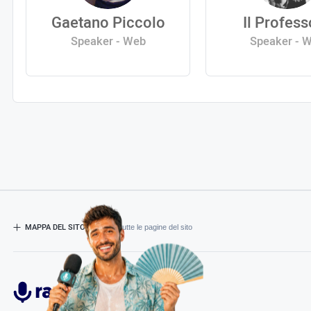
Gaetano Piccolo
Il Profes
Speaker - Web
Speaker - 
MAPPA DEL SITO
- Esplora tutte le pagine del sito
Radiospeaker.it