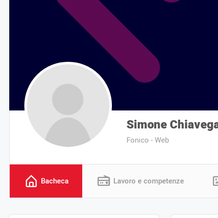
Simone Chiavega
Fonico - Web
Bacheca
Lavoro e competenze