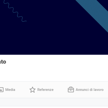
to
Media
Referenze
Annunci di lavoro