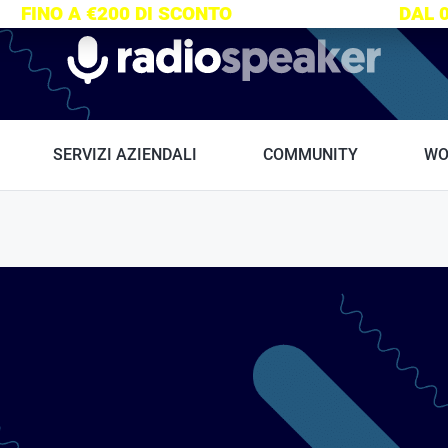
S:
FINO A €200 DI SCONTO
SU TUTTI I CORSI
DAL 
Radiospeaker.it
SERVIZI AZIENDALI
COMMUNITY
WO