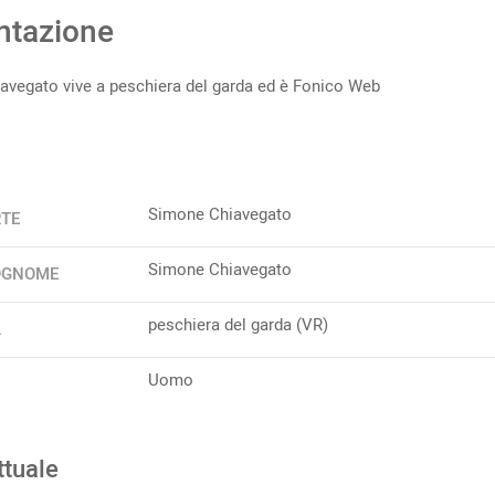
ntazione
vegato vive a peschiera del garda ed è Fonico Web
Simone Chiavegato
RTE
Simone Chiavegato
OGNOME
peschiera del garda (VR)
A
Uomo
ttuale