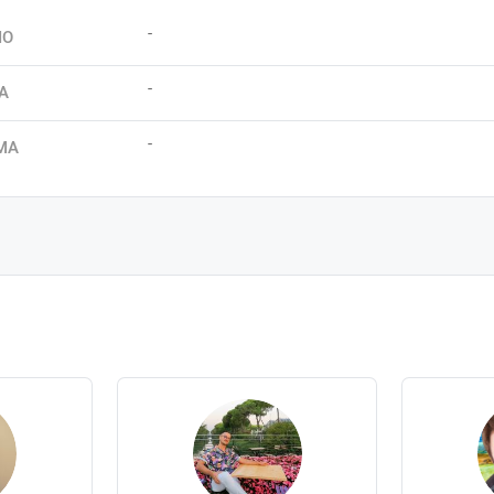
-
IO
-
A
-
MA