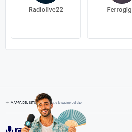
Radiolive22
Ferrogig
MAPPA DEL SITO
- Esplora tutte le pagine del sito