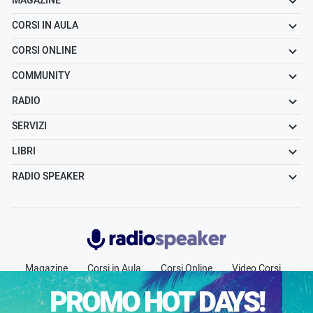
MAGAZINE
CORSI IN AULA
CORSI ONLINE
COMMUNITY
RADIO
SERVIZI
LIBRI
RADIO SPEAKER
Radiospeaker.it
Magazine
Corsi in Aula
Corsi Online
Video Corsi
Community
Radio
Jobs
Chi siamo
Contatti
PROMO HOT DAYS!
Pubblicità