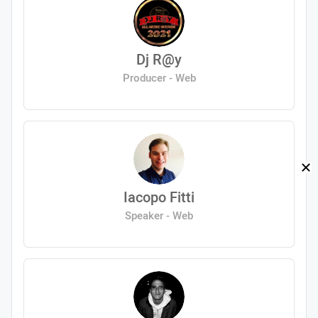
Dj R@y
Producer - Web
Iacopo Fitti
Speaker - Web