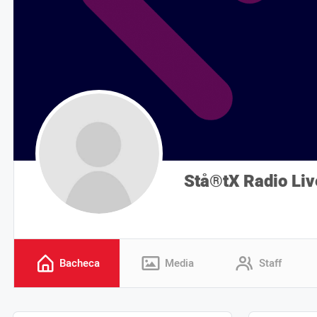
Stå®tX Radio Liv
Bacheca
Media
Staff