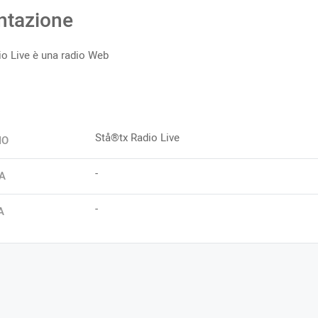
ntazione
o Live è una radio Web
Stå®tx Radio Live
IO
-
A
-
A