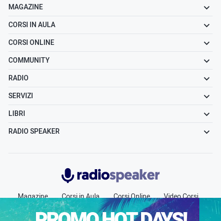
MAGAZINE
CORSI IN AULA
CORSI ONLINE
COMMUNITY
RADIO
SERVIZI
LIBRI
RADIO SPEAKER
Radiospeaker.it
Magazine
Corsi in Aula
Corsi Online
Video Corsi
Community
Radio
Jobs
Chi siamo
Contatti
PROMO HOT DAYS!