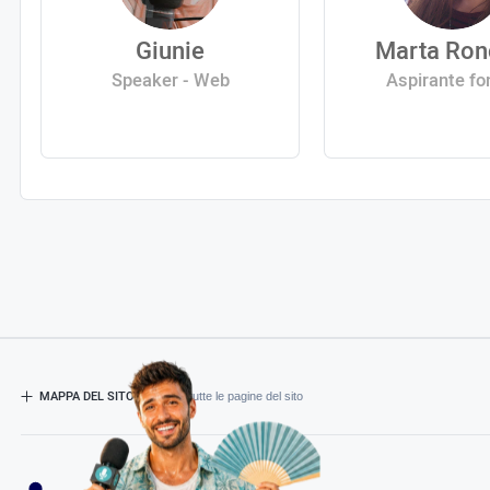
Giunie
Marta Ron
Speaker - Web
Aspirante fo
MAPPA DEL SITO
- Esplora tutte le pagine del sito