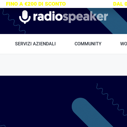
S:
FINO A €200 DI SCONTO
SU TUTTI I CORSI
DAL 
Radiospeaker.it
SERVIZI AZIENDALI
COMMUNITY
WO