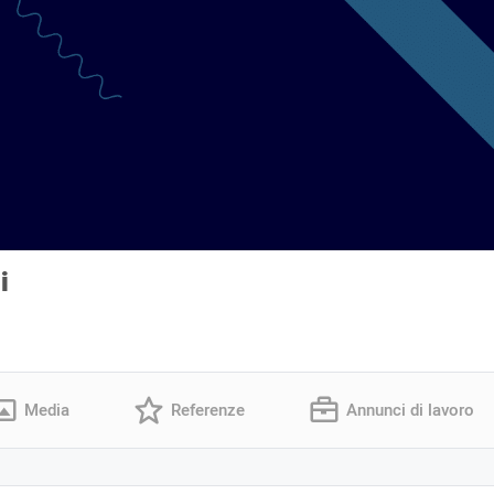
i
Media
Referenze
Annunci di lavoro