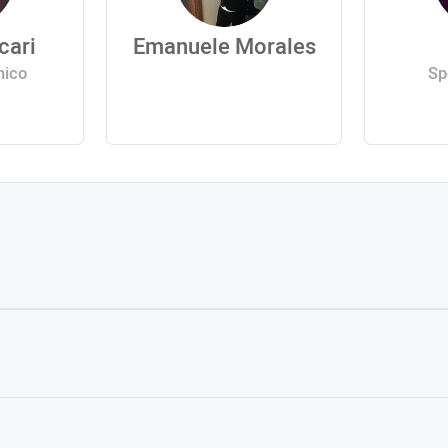
cari
Emanuele Morales
nico
Sp