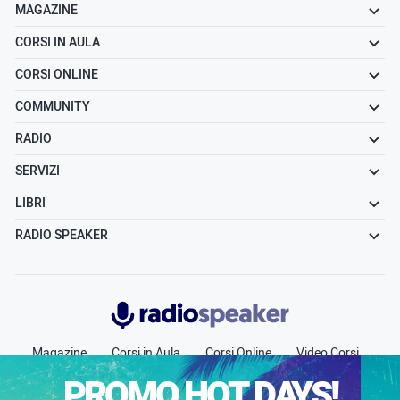
MAGAZINE
CORSI IN AULA
CORSI ONLINE
COMMUNITY
RADIO
SERVIZI
LIBRI
RADIO SPEAKER
Radiospeaker.it
Magazine
Corsi in Aula
Corsi Online
Video Corsi
Community
Radio
Jobs
Chi siamo
Contatti
PROMO HOT DAYS!