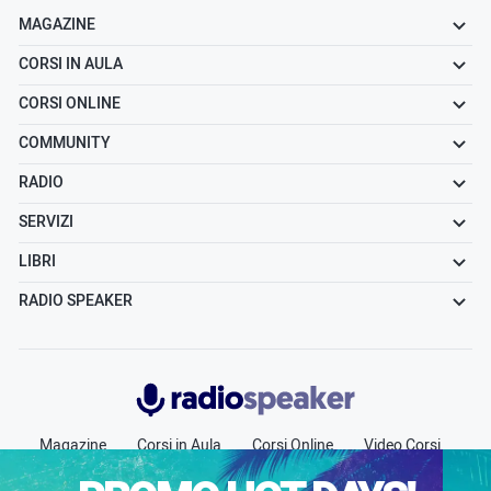
MAGAZINE
CORSI IN AULA
CORSI ONLINE
COMMUNITY
RADIO
SERVIZI
LIBRI
RADIO SPEAKER
Radiospeaker.it
Magazine
Corsi in Aula
Corsi Online
Video Corsi
Community
Radio
Jobs
Chi siamo
Contatti