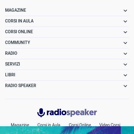
MAGAZINE
CORSI IN AULA
CORSI ONLINE
COMMUNITY
RADIO
SERVIZI
LIBRI
RADIO SPEAKER
Radiospeaker.it
Magazine
Corsi in Aula
Corsi Online
Video Corsi
Community
Radio
Jobs
Chi siamo
Contatti