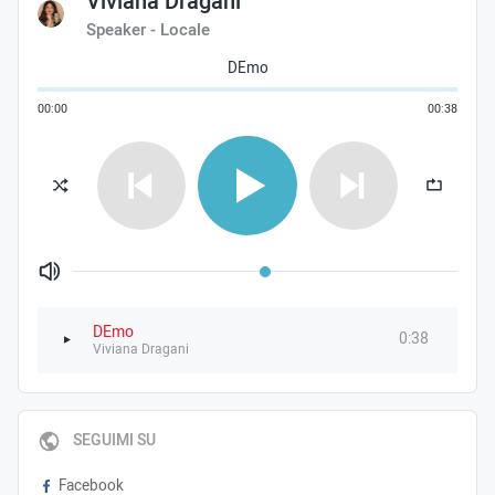
Viviana Dragani
Speaker - Locale
DEmo
00
:
00
00
:
38
Volume
DEmo
0:38
Viviana Dragani
SEGUIMI SU
Facebook