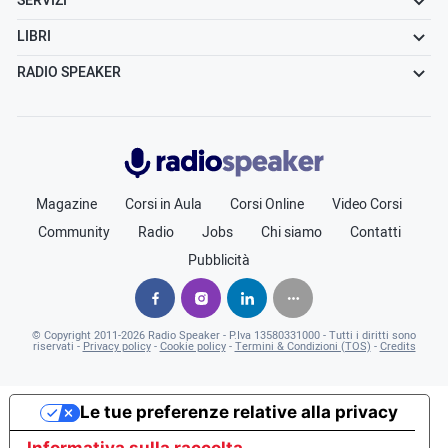
SERVIZI
LIBRI
RADIO SPEAKER
Radiospeaker.it
Magazine
Corsi in Aula
Corsi Online
Video Corsi
Community
Radio
Jobs
Chi siamo
Contatti
Pubblicità
© Copyright
2011-2026
Radio Speaker - P.Iva 13580331000
- Tutti i diritti sono
riservati -
Privacy policy
-
Cookie policy
-
Termini & Condizioni (TOS)
-
Credits
Le tue preferenze relative alla privacy
Informativa sulla raccolta