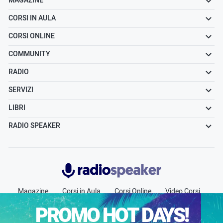
MAGAZINE
CORSI IN AULA
CORSI ONLINE
COMMUNITY
RADIO
SERVIZI
LIBRI
RADIO SPEAKER
Radiospeaker.it
Magazine
Corsi in Aula
Corsi Online
Video Corsi
Community
Radio
Jobs
Chi siamo
Contatti
PROMO HOT DAYS!
Pubblicità