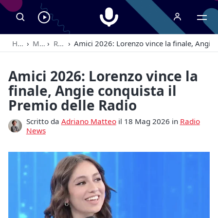
Radiospeaker.it
Ascolta
RadioSpeaker
Home
›
Magazine
›
Radio News
›
Amici 2026: Lorenzo vince la finale, Angie 
in
streaming
Amici 2026: Lorenzo vince la
finale, Angie conquista il
Premio delle Radio
Scritto da
Adriano Matteo
il 18 Mag 2026 in
Radio
News