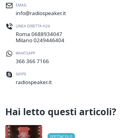
EMAIL
info@radiospeaker.it
LINEA DIRETTA H24
Roma
0688934047
Milano
0249446404
WHATSAPP
366 366 7166
SKYPE
radiospeaker.it
Hai letto questi articoli?
SPETTACOLO