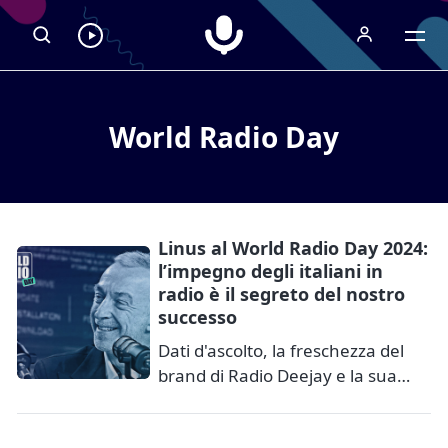
Radiospeaker.it
Ascolta
RadioSpeaker
in
streaming
World Radio Day
Linus al World Radio Day 2024:
l’impegno degli italiani in
radio è il segreto del nostro
successo
Dati d'ascolto, la freschezza del
brand di Radio Deejay e la sua…