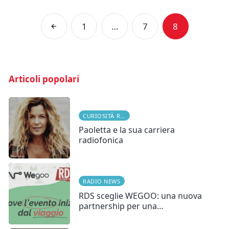
1
…
7
8
Articoli popolari
CURIOSITÀ RADIOFONICHE
Paoletta e la sua carriera
radiofonica
RADIO NEWS
RDS sceglie WEGOO: una nuova
partnership per una…