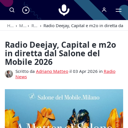
Radiospeaker.it
Ascolta
RadioSpeaker
Home
›
Magazine
›
Radio News
›
Radio Deejay, Capital e m2o in diretta dal
in
streaming
Radio Deejay, Capital e m2o
in diretta dal Salone del
Mobile 2026
Scritto da
Adriano Matteo
il 03 Apr 2026 in
Radio
News