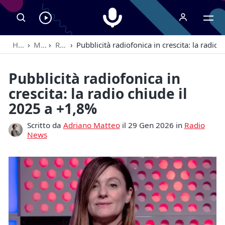
Radiospeaker.it
Ascolta
RadioSpeaker
Home
›
Magazine
›
Radio News
›
Pubblicità radiofonica in crescita: la radio
in
streaming
Pubblicità radiofonica in
crescita: la radio chiude il
2025 a +1,8%
Scritto da
Adriano Matteo
il 29 Gen 2026 in
Radio
News