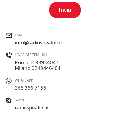
Invia
EMAIL
info@radiospeaker.it
LINEA DIRETTA H24
Roma
0688934047
Milano
0249446404
WHATSAPP
366 366 7166
SKYPE
radiospeaker.it