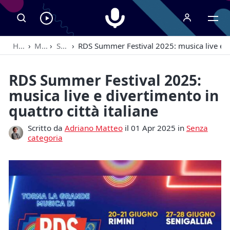
Radiospeaker.it
Ascolta
RadioSpeaker
Home
›
Magazine
›
Senza categoria
›
RDS Summer Festival 2025: musica live e div
in
streaming
RDS Summer Festival 2025:
musica live e divertimento in
quattro città italiane
Scritto da
Adriano Matteo
il 01 Apr 2025 in
Senza
categoria