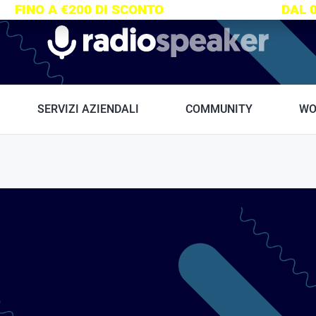
S:
FINO A €200 DI SCONTO
SU TUTTI I CORSI
DAL 
Radiospeaker.it
SERVIZI AZIENDALI
COMMUNITY
WO