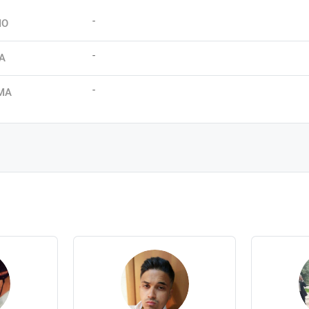
-
IO
-
A
-
MA