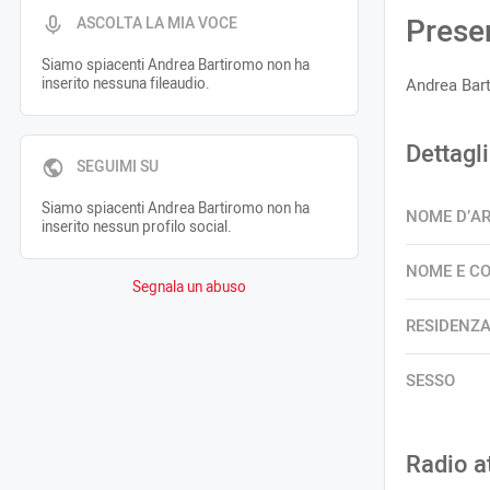
Prese
ASCOLTA LA MIA VOCE
Siamo spiacenti Andrea Bartiromo non ha
inserito nessuna fileaudio.
Andrea Bart
Dettagli
SEGUIMI SU
Siamo spiacenti Andrea Bartiromo non ha
NOME D’A
inserito nessun profilo social.
NOME E C
Segnala un abuso
RESIDENZ
SESSO
Radio a