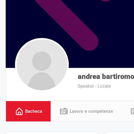
andrea bartirom
Speaker - Locale
Bacheca
Lavoro e competenze