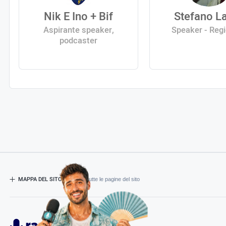
Nik E Ino + Bif
Stefano La
Aspirante speaker,
Speaker - Reg
podcaster
MAPPA DEL SITO
- Esplora tutte le pagine del sito