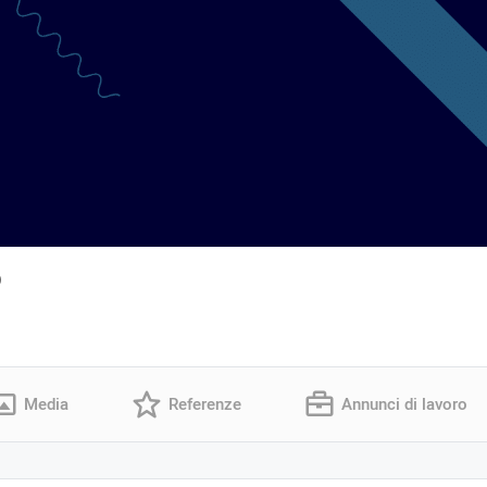
o
Media
Referenze
Annunci di lavoro