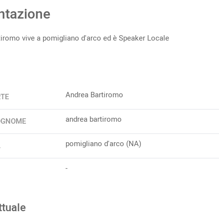
ntazione
iromo vive a pomigliano d'arco ed è Speaker Locale
Andrea Bartiromo
RTE
andrea bartiromo
OGNOME
pomigliano d'arco (NA)
A
-
ttuale