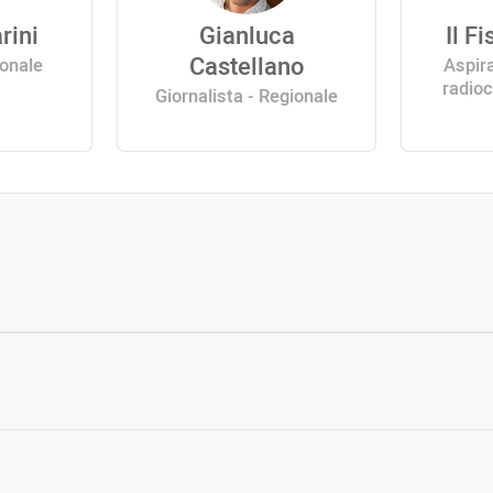
rini
Gianluca
Il F
Castellano
ionale
Aspira
radioc
Giornalista - Regionale