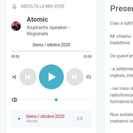
Prese
ASCOLTA LA MIA VOCE
Atomic
Ciao a tutti
Aspirante speaker -
Regionale
Mi chiamo T
traduttore.
Demo / ottobre 2020
Da quest'an
00
:
00
03
:
08
- a settemb
inglese, ch
- nei mesi 
radiofonica
formativa b
Volume
Non esitate
Demo / ottobre 2020
3:8
mettermi in
Atomic