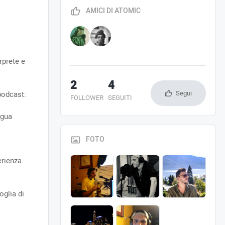
AMICI DI ATOMIC
rprete e
2
4
Segui
podcast:
FOLLOWER
SEGUITI
ngua
FOTO
erienza
oglia di