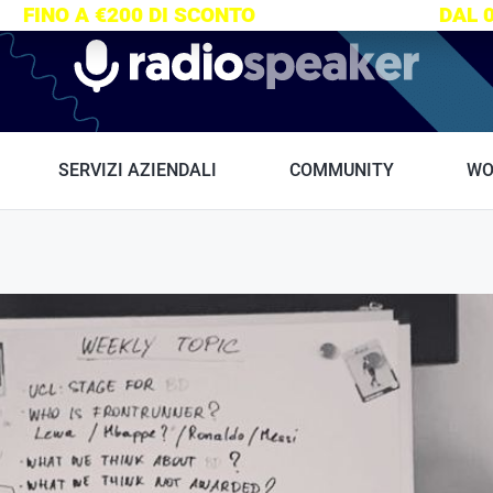
S:
FINO A €200 DI SCONTO
SU TUTTI I CORSI
DAL 
Radiospeaker.it
SERVIZI AZIENDALI
COMMUNITY
WO