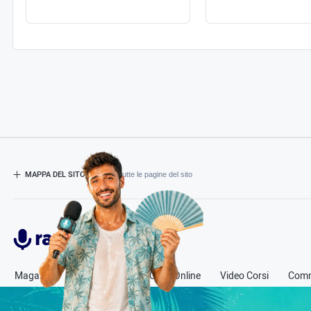
MAPPA DEL SITO
- Esplora tutte le pagine del sito
Radiospeaker.it
Magazine
Corsi in Aula
Corsi Online
Video Corsi
Comm
© Copyright
2011-2026
Radio Speaker - P.Iva 13580331000
- Tutti i diritti sono riservati