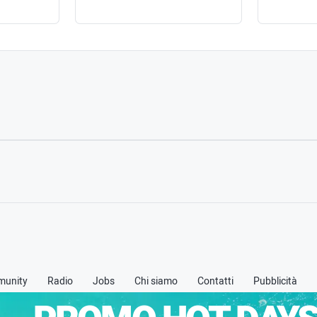
unity
Radio
Jobs
Chi siamo
Contatti
Pubblicità
 -
Privacy policy
-
Cookie policy
-
Termini & Condizioni (TOS)
-
Credits