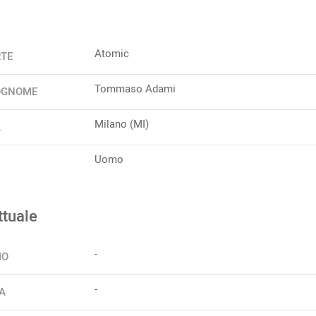
Atomic
RTE
Tommaso Adami
OGNOME
Milano (MI)
A
Uomo
ttuale
-
IO
-
A