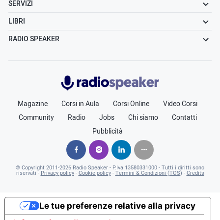
SERVIZI
LIBRI
RADIO SPEAKER
Radiospeaker.it
Magazine
Corsi in Aula
Corsi Online
Video Corsi
Community
Radio
Jobs
Chi siamo
Contatti
Pubblicità
© Copyright
2011-2026
Radio Speaker - P.Iva 13580331000
- Tutti i diritti sono
riservati -
Privacy policy
-
Cookie policy
-
Termini & Condizioni (TOS)
-
Credits
Le tue preferenze relative alla privacy