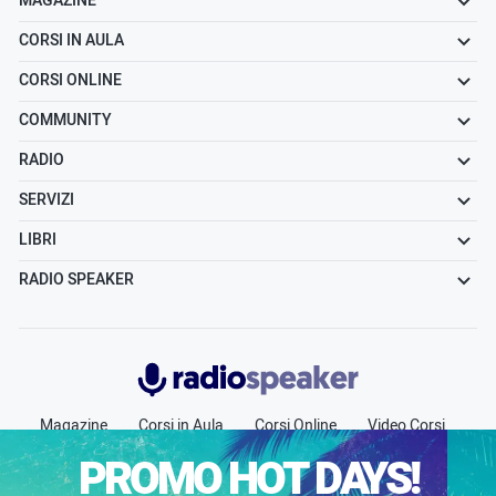
MAGAZINE
CORSI IN AULA
CORSI ONLINE
COMMUNITY
RADIO
SERVIZI
LIBRI
RADIO SPEAKER
Radiospeaker.it
Magazine
Corsi in Aula
Corsi Online
Video Corsi
Community
Radio
Jobs
Chi siamo
Contatti
PROMO HOT DAYS!
Pubblicità