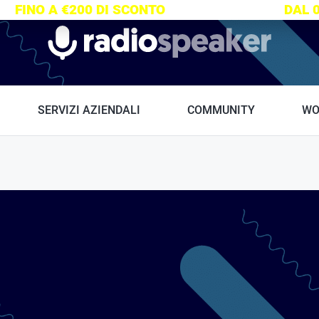
S:
FINO A €200 DI SCONTO
SU TUTTI I CORSI
DAL 
Radiospeaker.it
SERVIZI AZIENDALI
COMMUNITY
WO