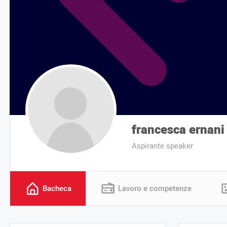
francesca ernani
Aspirante speaker
Bacheca
Lavoro e competenze