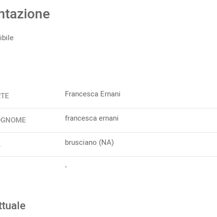
ntazione
bile
Francesca Ernani
RTE
francesca ernani
OGNOME
brusciano (NA)
A
-
ttuale