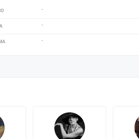
-
IO
-
A
-
MA