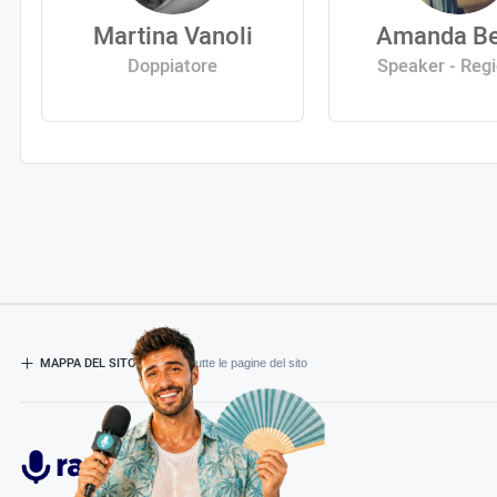
Martina Vanoli
Amanda Be
Doppiatore
Speaker - Reg
MAPPA DEL SITO
- Esplora tutte le pagine del sito
Radiospeaker.it