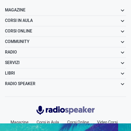
MAGAZINE
CORSI IN AULA
CORSI ONLINE
COMMUNITY
RADIO
SERVIZI
LIBRI
RADIO SPEAKER
Radiospeaker.it
Magazine
Corsi in Aula
Corsi Online
Video Corsi
Community
Radio
Jobs
Chi siamo
Contatti