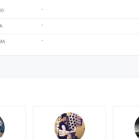
-
IO
-
A
-
MA