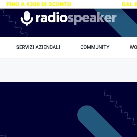
S:
FINO A €200 DI SCONTO
SU TUTTI I CORSI
DAL 
Radiospeaker.it
SERVIZI AZIENDALI
COMMUNITY
WO