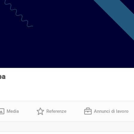
ba
Media
Referenze
Annunci di lavoro