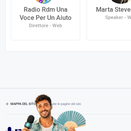
Radio Rdm Una
Marta Steve
Voce Per Un Aiuto
Speaker - 
Direttore - Web
MAPPA DEL SITO
- Esplora tutte le pagine del sito