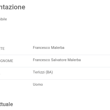
ntazione
bile
Francesco Malerba
RTE
Francesco Salvatore Malerba
OGNOME
Terlizzi (BA)
A
Uomo
ttuale