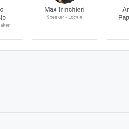
do
Max Trinchieri
Ar
io
Pap
Speaker - Locale
eaker