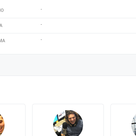
-
IO
-
A
-
MA