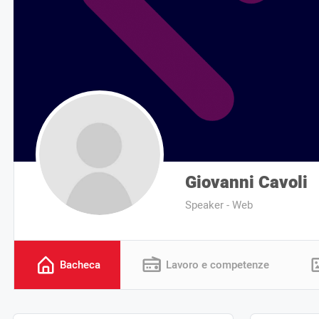
Giovanni Cavoli
Speaker - Web
Bacheca
Lavoro e competenze