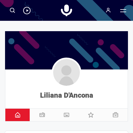
Radiospeaker.it
Ascolta
RadioSpeaker
in
streaming
Liliana D'Ancona