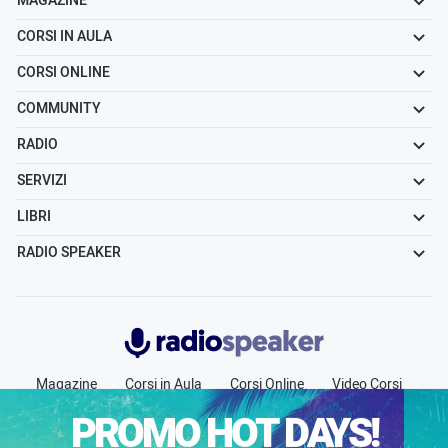
MAGAZINE
CORSI IN AULA
CORSI ONLINE
COMMUNITY
RADIO
SERVIZI
LIBRI
RADIO SPEAKER
Radiospeaker.it
Magazine
Corsi in Aula
Corsi Online
Video Corsi
Community
Radio
Jobs
Chi siamo
Contatti
PROMO HOT DAYS!
Pubblicità