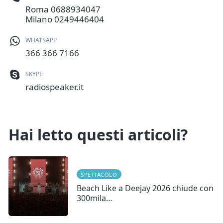
Roma
0688934047
Milano
0249446404
WHATSAPP
366 366 7166
SKYPE
radiospeaker.it
Hai letto questi articoli?
SPETTACOLO
Beach Like a Deejay 2026 chiude con
300mila…