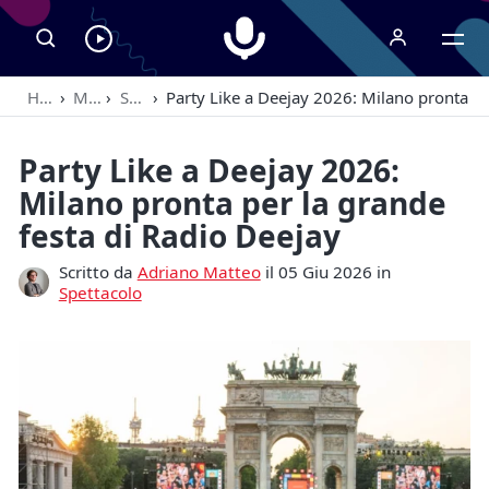
Radiospeaker.it
Ascolta
RadioSpeaker
Home
›
Magazine
›
Spettacolo
›
Party Like a Deejay 2026: Milano pronta pe
in
streaming
Party Like a Deejay 2026:
Milano pronta per la grande
festa di Radio Deejay
Scritto da
Adriano Matteo
il 05 Giu 2026 in
Spettacolo