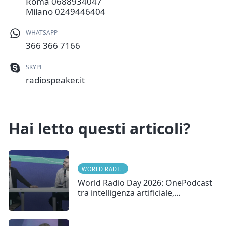
Roma
0688934047
Milano
0249446404
WHATSAPP
366 366 7166
SKYPE
radiospeaker.it
Hai letto questi articoli?
WORLD RADIO DAY
World Radio Day 2026: OnePodcast
tra intelligenza artificiale,…