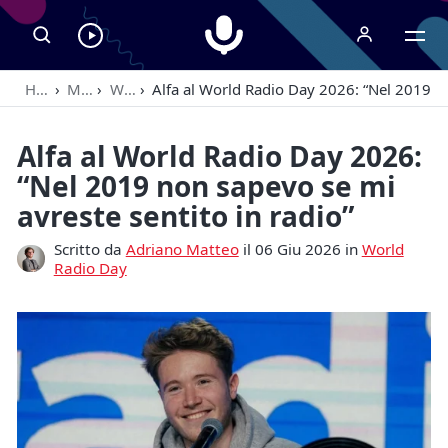
Radiospeaker.it
Ascolta
RadioSpeaker
Home
›
Magazine
›
World Radio Day
›
Alfa al World Radio Day 2026: “Nel 2019 no
in
streaming
Alfa al World Radio Day 2026:
“Nel 2019 non sapevo se mi
avreste sentito in radio”
Scritto da
Adriano Matteo
il 06 Giu 2026 in
World
Radio Day