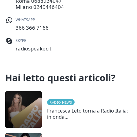
Roma
0688934047
Milano
0249446404
WHATSAPP
366 366 7166
SKYPE
radiospeaker.it
Hai letto questi articoli?
RADIO NEWS
Francesca Leto torna a Radio Italia:
in onda…