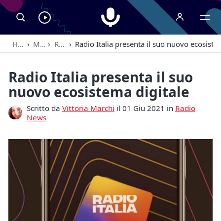
Radiospeaker.it
Ascolta
RadioSpeaker
Home
›
Magazine
›
Radio News
›
Radio Italia presenta il suo nuovo ecosiste
in
streaming
Radio Italia presenta il suo
nuovo ecosistema digitale
Scritto da
Vittoria Marchi
il 01 Giu 2021 in
Radio
News