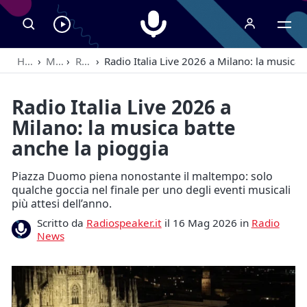
Radiospeaker.it
Ascolta
RadioSpeaker
Home
›
Magazine
›
Radio News
›
Radio Italia Live 2026 a Milano: la musica 
in
streaming
Radio Italia Live 2026 a
Milano: la musica batte
anche la pioggia
Piazza Duomo piena nonostante il maltempo: solo
qualche goccia nel finale per uno degli eventi musicali
più attesi dell’anno.
Scritto da
Radiospeaker.it
il 16 Mag 2026 in
Radio
News