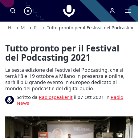
Radiospeaker.it
Ascolta
RadioSpeaker
Home
›
Magazine
›
Radio News
›
Tutto pronto per il Festival del Podcasting
in
streaming
Tutto pronto per il Festival
del Podcasting 2021
La sesta edizione del Festival del Podcasting, che si
terrà l’8 e il 9 ottobre a Milano in presenza e online,
sarà il più grande evento in europeo dedicato al
mondo dei podcast e del digital audio.
Scritto da
Radiospeaker.it
il 07 Ott 2021 in
Radio
News