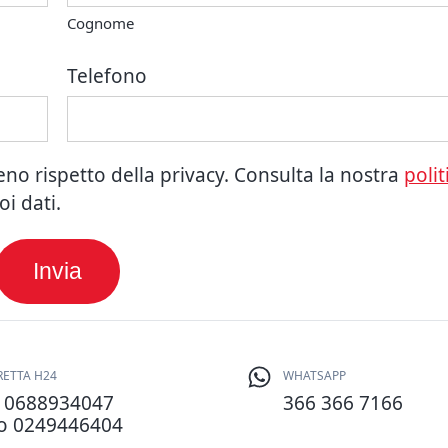
Cognome
Telefono
ieno rispetto della privacy. Consulta la nostra
polit
i dati.
RETTA H24
WHATSAPP
a
0688934047
366 366 7166
no
0249446404