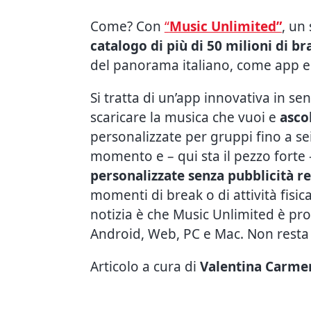
Come? Con
“
Music Unlimited”
, un
catalogo di più di 50 milioni di bra
del panorama italiano, come app e i
Si tratta di un’app innovativa in sen
scaricare la musica che vuoi e
asco
personalizzate per gruppi fino a se
momento e – qui sta il pezzo forte
personalizzate senza pubblicità re
momenti di break o di attività fisic
notizia è che Music Unlimited è propr
Android, Web, PC e Mac. Non resta
Articolo a cura di
Valentina Carmen