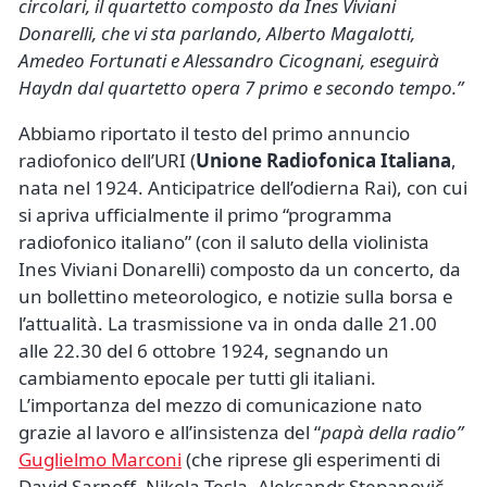
circolari, il quartetto composto da Ines Viviani
Donarelli, che vi sta parlando, Alberto Magalotti,
Amedeo Fortunati e Alessandro Cicognani, eseguirà
Haydn dal quartetto opera 7 primo e secondo tempo.”
Abbiamo riportato il testo del primo annuncio
radiofonico dell’URI (
Unione Radiofonica Italiana
,
nata nel 1924. Anticipatrice dell’odierna Rai), con cui
si apriva ufficialmente il primo “programma
radiofonico italiano” (con il saluto della violinista
Ines Viviani Donarelli) composto da un concerto, da
un bollettino meteorologico, e notizie sulla borsa e
l’attualità. La trasmissione va in onda dalle 21.00
alle 22.30 del 6 ottobre 1924, segnando un
cambiamento epocale per tutti gli italiani.
L’importanza del mezzo di comunicazione nato
grazie al lavoro e all’insistenza del “
papà della radio”
Guglielmo Marconi
(che riprese gli esperimenti di
David Sarnoff, Nikola Tesla, Aleksandr Stepanovič