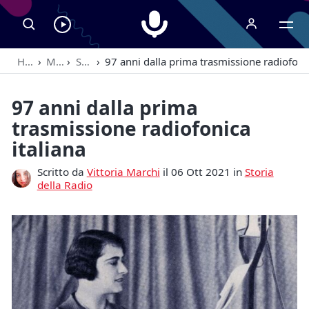
Radiospeaker.it
Ascolta
RadioSpeaker
Home
›
Magazine
›
Storia della Radio
›
97 anni dalla prima trasmissione radiofonic
in
streaming
97 anni dalla prima
trasmissione radiofonica
italiana
Scritto da
Vittoria Marchi
il 06 Ott 2021 in
Storia
della Radio