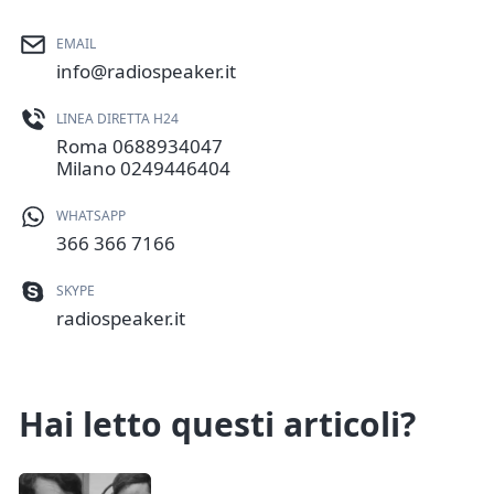
EMAIL
info@radiospeaker.it
LINEA DIRETTA H24
Roma
0688934047
Milano
0249446404
WHATSAPP
366 366 7166
SKYPE
radiospeaker.it
Hai letto questi articoli?