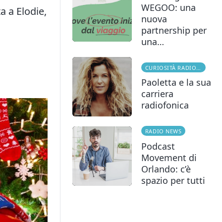
WEGOO: una
a a Elodie,
nuova
partnership per
una…
CURIOSITÀ RADIOFONICHE
Paoletta e la sua
carriera
radiofonica
RADIO NEWS
Podcast
Movement di
Orlando: c’è
spazio per tutti