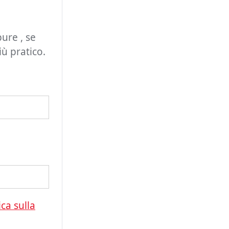
ure , se
ù pratico.
ica sulla