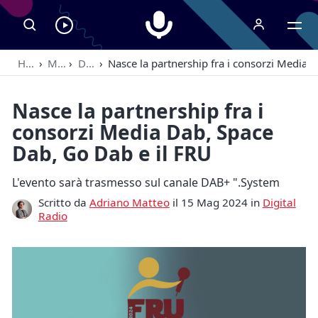
Radiospeaker.it
Ascolta
RadioSpeaker
Home
›
Magazine
›
Digital Radio
›
Nasce la partnership fra i consorzi Media 
in
streaming
Nasce la partnership fra i
consorzi Media Dab, Space
Dab, Go Dab e il FRU
L'evento sarà trasmesso sul canale DAB+ ".System
Scritto da
Adriano Matteo
il 15 Mag 2024 in
Digital
Radio