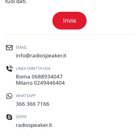
tuoi dati.
Invia
EMAIL
info@radiospeaker.it
LINEA DIRETTA H24
Roma
0688934047
Milano
0249446404
WHATSAPP
366 366 7166
SKYPE
radiospeaker.it