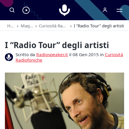
Radiospeaker.it
Ascolta
RadioSpeaker
Home
›
Magazine
›
Curiosità Radiofoniche
›
I “Radio Tour” degli artisti
in
streaming
I “Radio Tour” degli artisti
Scritto da
Radiospeaker.it
il 08 Gen 2015 in
Curiosità
Radiofoniche