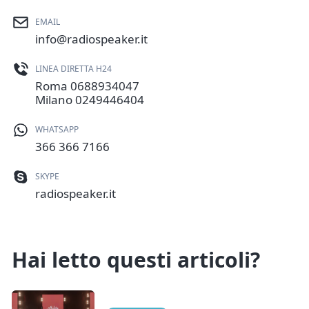
EMAIL
info@radiospeaker.it
LINEA DIRETTA H24
Roma
0688934047
Milano
0249446404
WHATSAPP
366 366 7166
SKYPE
radiospeaker.it
Hai letto questi articoli?