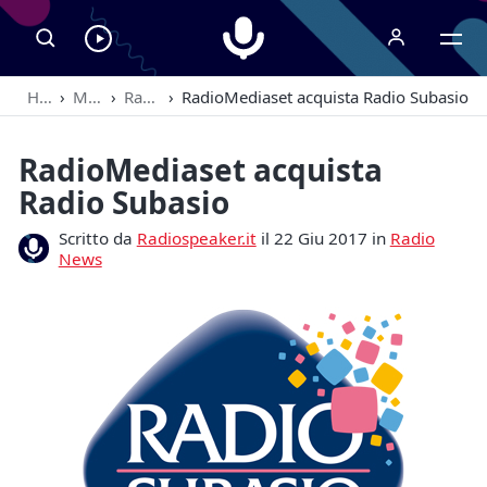
Radiospeaker.it
Ascolta
RadioSpeaker
Home
›
Magazine
›
Radio News
›
RadioMediaset acquista Radio Subasio
in
streaming
RadioMediaset acquista
Radio Subasio
Scritto da
Radiospeaker.it
il 22 Giu 2017 in
Radio
News