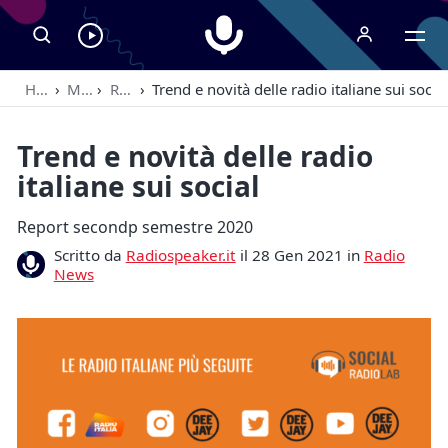
Radiospeaker.it
Ascolta
RadioSpeaker
Home
›
Magazine
›
Radio News
›
Trend e novità delle radio italiane sui social
in
streaming
Trend e novità delle radio
italiane sui social
Report secondp semestre 2020
Scritto da
Radiospeaker.it
il 28 Gen 2021 in
Radio
News