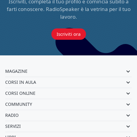
Iscriviti, completa il tuo profilo e comincia subito a
farti conoscere. RadioSpeaker è la vetrina per il tuo
lavoro.
Iscriviti ora
MAGAZINE
CORSI IN AULA
CORSI ONLINE
COMMUNITY
RADIO
SERVIZI