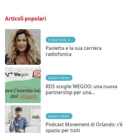
Articoli popolari
CURIOSITÀ RADIOFONICHE
Paoletta e la sua carriera
radiofonica
RADIO NEWS
RDS sceglie WEGOO: una nuova
partnership per una…
RADIO NEWS
Podcast Movement di Orlando: c’è
spazio per tutti