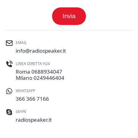
Invia
EMAIL
info@radiospeaker.it
LINEA DIRETTA H24
Roma
0688934047
Milano
0249446404
WHATSAPP
366 366 7166
SKYPE
radiospeaker.it